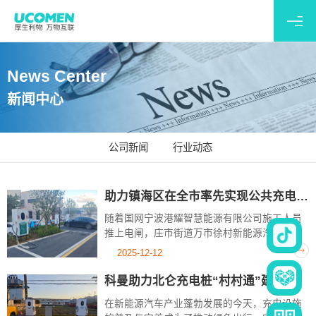
News Center
新闻中心
公司新闻
行业动态
助力镇海区在全市率先实现公共充电桩“村村通”添砖加瓦！
随着国网宁波港耀智慧能源有限公司施工人员
推上电闸，庄市街道万市徐村新能源汽车公共
充电桩通电并在国网宁波电力“永易充”平台上
2025-12-12
线，标志着我区31个行政村（不含待征迁村
庄）实现了公共充电桩全覆盖。镇海也由此...
科曼助力北仑充电桩“村村通”建设站点上线
在新能源汽车产业蓬勃发展的今天，充电设施