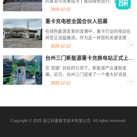
的普及与完善成为了推动绿色出行、实现“双
碳”目标的关键一环。近日，优科曼助力北仑区
2025-12-12
充电桩“村村通”建设的新站点已正式上线运
营，充电设施的普及不仅解决了乡镇居民的...
重卡充电桩全国合伙人招募
在绿色能源变革的浪潮中，重卡行业的电动化
转型正迅猛推进。作为这一转型的关键支撑，
重卡充电桩市场蕴藏着前所未有的商业机遇。
2025-12-12
现在，我们诚挚邀请全国各地的有志之士，加
入我们的重卡充电桩事业，共同开拓这片充
台州三门新能源重卡充换电站正式上线！
满...
在“双碳” 目标的引领下，新能源产业蓬勃发
展。近日，台州三门迎来了一个重大好消息
—— 新能源重卡充换电站正式上线啦！这一充
2025-12-12
换电站的建成投运，为当地新能源重卡的使用
提供了极大便利，也为绿色物流、绿色运...
Copyright © 2025 浙江科曼数字技术有限公司. All rights reserved.